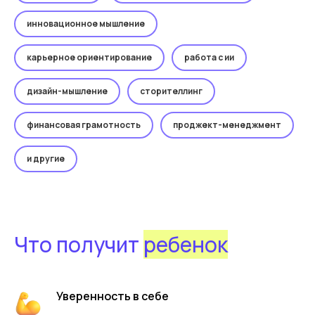
инновационное мышление
карьерное ориентирование
работа с ии
дизайн-мышление
сторителлинг
финансовая грамотность
проджект-менеджмент
и другие
Что получит
ребенок
Уверенность в себе