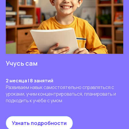
Учусь сам
Как мы учим
2 месяца | 8 занятий
Развиваем навык самостоятельно справляться с
Нам важно, чтобы дети смогли по-настоящему
уроками, учим концентрироваться, планировать и
применять в жизни знания, полученные на курсе.
подходить к учёбе с умом
Поэтому мы учим ↓
Узнать подробности