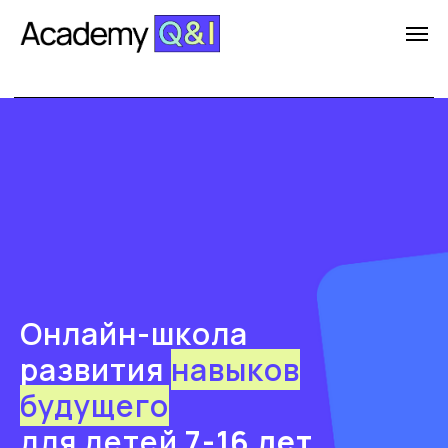
+7 (499) 404-07-65
Онлайн-школа
развития
навыков
будущего
для детей
7-16 лет