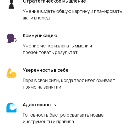
Стратегическое мышление
Умение видеть общую картину и планировать
шаги вперёд
Лидия Соболь
Методолог курса «Лаборатория
Коммуникацию
ИИ» и педагог
Умение чётко излагать мысли и
Специализируется на использовании
презентовать результат
ИИ для развития эмоционального
интеллекта (EQ), креативности и
коммуникации.
Уверенность в себе
Образование и опыт
Вера в свои силы, когда твоя идея оживает
прямо на занятии
Высшее педагогическое
образование (КГИПУ)
Профпереподготовка по
Адаптивность
направлениям «педагог-
Готовность быстро осваивать новые
психолог» и «Brain-тренер»
инструменты и правила
Педагогический стаж: 6 лет
Опыт преподавания в таких