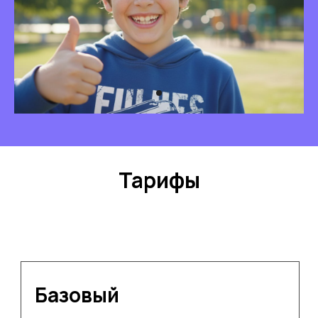
ИИ для развития лидерских навыков,
ораторского мастерства,
финансовой грамотности и
командообразования.
Образование и опыт
Высшее педагогическое
образование (МГПУ)
Повышение квалификации по
педагогическим направлениям в
НИУ ВШЭ, Центре
Тарифы
педагогического мастерства и
Московском институте открытого
образования
Педагогический стаж: 16 лет
Опыт преподавания в таких
школах как «Школа на Яузе» и
«Ломоносовская школа».
Любимые нейросети:
Napkin, Bing,
ChatGPT