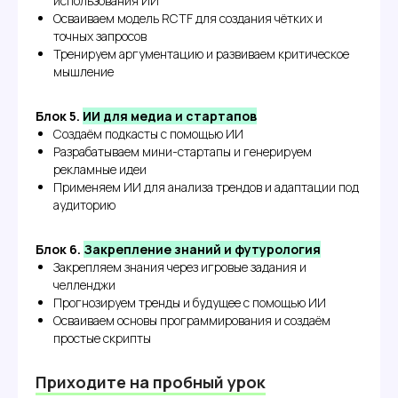
использования ИИ
Осваиваем модель RCTF для создания чётких и
точных запросов
Тренируем аргументацию и развиваем критическое
мышление
Блок 5.
ИИ для медиа и стартапов
Создаём подкасты с помощью ИИ
Разрабатываем мини-стартапы и генерируем
рекламные идеи
Применяем ИИ для анализа трендов и адаптации под
аудиторию
Блок 6.
Закрепление знаний и футурология
Закрепляем знания через игровые задания и
челленджи
После 50 минут
Прогнозируем тренды и будущее с помощью ИИ
пробного урока
Осваиваем основы программирования и создаём
простые скрипты
→
Познакомитесь с форматом
и преподавателем
Приходите на пробный урок
→
Увидите, как всё прошло — мы пришлём