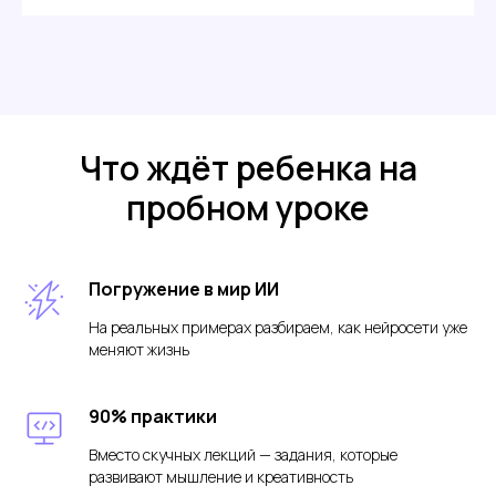
запись
→
Получите подробный разбор
от преподавателя сильных сторон ребёнка
и зон для роста
Что ждёт ребенка на
пробном уроке
Погружение в мир ИИ
На реальных примерах разбираем, как нейросети уже
меняют жизнь
90% практики
Оставить заявку
Вместо скучных лекций — задания, которые
Нажимая на кнопку, вы даете
согласие
на обработку
развивают мышление и креативность
своих персональных данных