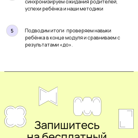
синхронизируем ожидания родителей,
успехи ребёнка и наши методики
Учимся понимать свои эмоции и эмоции
других. Ценим и те и другие. Тренируемся
справляться со стрессом, не бояться
изменений и верить в себя даже в
Подводим итоги: проверяем навыки
трудные периоды.
ребёнка в конце модуля и сравниваем с
результатами «до».
Получить полную программу
Суперсилы
Стрессоустойчивость
ребенка
Сторителлинг
Эмпатия
Структурированная
речь
Управление
эмоциями
Уверенность в себе