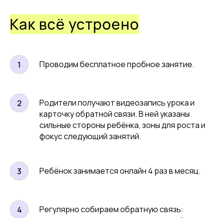
Как всё устроено
Программа
Проводим бесплатное пробное занятие.
Курс разделен на 3 модуля, каждый модуль
длится 3 месяца и посвящён своей теме.
Ежемесячно проходит 4 занятия из блока soft
skills.
Родители получают видеозапись урока и
карточку обратной связи. В ней указаны
сильные стороны ребёнка, зоны для роста и
фокус следующий занятий.
7–9 лет
10–12 лет
13–15 лет
Ребёнок занимается онлайн 4 раз в месяц.
Первый модуль
Soft skills
Kids don’t cry
Регулярно собираем обратную связь: