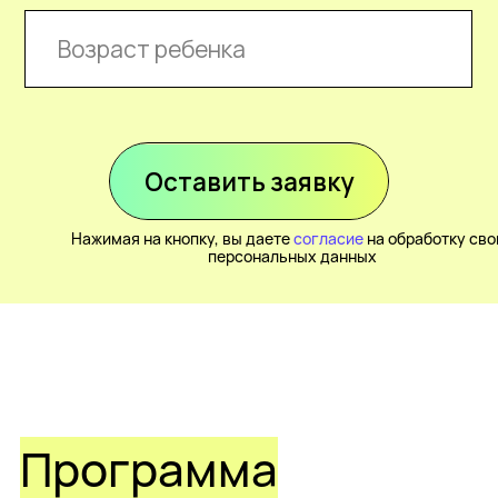
Учимся учиться так, чтобы это было
продуктивно, интересно, а главное
осознанно. Конечно же побеждаем все
виды прокрастинации. А еще прокачиваем
презентационные навыки
Получить полную программу
Суперсилы
Коммуникация
ребенка
Сторителлинг
Ответственность
Работа с ИИ
Креативное
мышление
Работа в команде