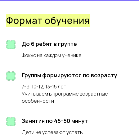
Формат обучения
До 6 ребят в группе
Фокус на каждом ученике
Группы формируются по возрасту
7-9, 10-12, 13-15 лет
Учитываем в программе возрастные
особенности
Запишитесь
на бесплатный
Занятия по 45-50 минут
пробный
урок
Дети не успевают устать
Пробный урок поможет понять, подойдёт ли