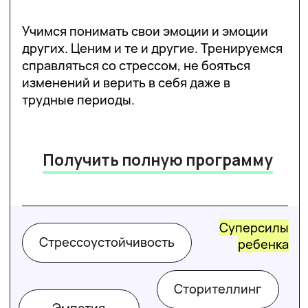
Научимся противостоять буллингу и
манипуляциям и отличать факты от
чужого мнения. Узнаем, что значит иметь
свою точку зрения и как правильно ее
отстоять при помощи аргументов.
Получить полную программу
Суперсилы
Решение проблем
ребенка
Работа с ИИ
Принятие решений
Коммуникация
Критическое
мышление
Уверенность в себе