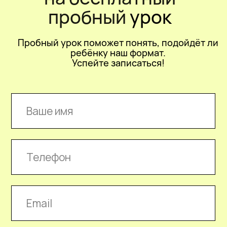
Программа
Курс разделен на 3 модуля, каждый модуль
длится 3 месяца и посвящён своей теме.
Ежемесячно проходит 4 занятия из блока
soft skills.
7–9 лет
10–12 лет
13–15 лет
Первый модуль
Soft skills
Учусь как чемпион