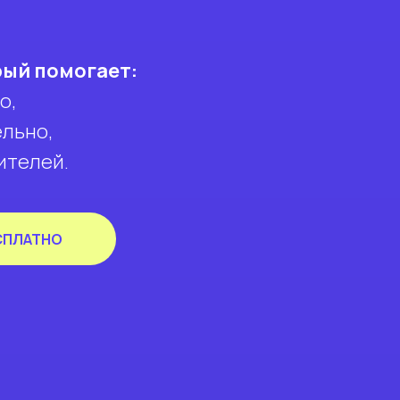
рый помогает:
о,
ельно,
ителей.
СПЛАТНО